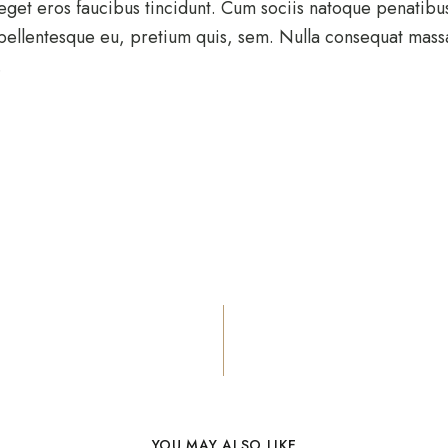
 eget eros faucibus tincidunt. Cum sociis natoque penatibu
 pellentesque eu, pretium quis, sem. Nulla consequat massa
.
YOU MAY ALSO LIKE