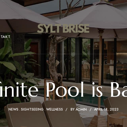
TAKT
finite Pool is B
NEWS
SIGHTSEEING
WELLNESS
BY
ADMIN
APRIL 18, 2023