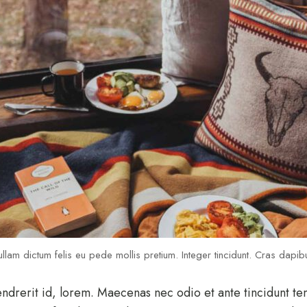
llam dictum felis eu pede mollis pretium. Integer tincidunt. Cras dapib
endrerit id, lorem. Maecenas nec odio et ante tincidunt te