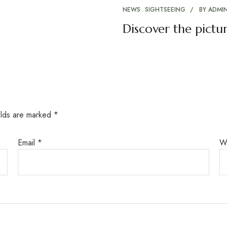
NEWS
SIGHTSEEING
BY
ADMI
Discover the pict
elds are marked
*
Email
*
W