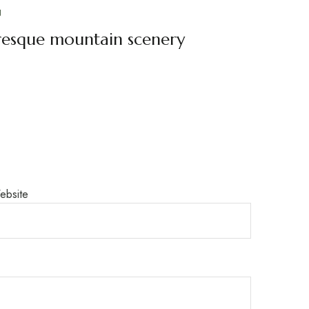
N
uresque mountain scenery
ebsite