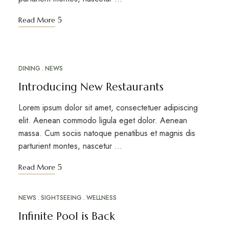
Read More
DINING
NEWS
APR
24
Introducing New Restaurants
Lorem ipsum dolor sit amet, consectetuer adipiscing
elit. Aenean commodo ligula eget dolor. Aenean
massa. Cum sociis natoque penatibus et magnis dis
parturient montes, nascetur …
Read More
NEWS
SIGHTSEEING
WELLNESS
APR
18
Infinite Pool is Back